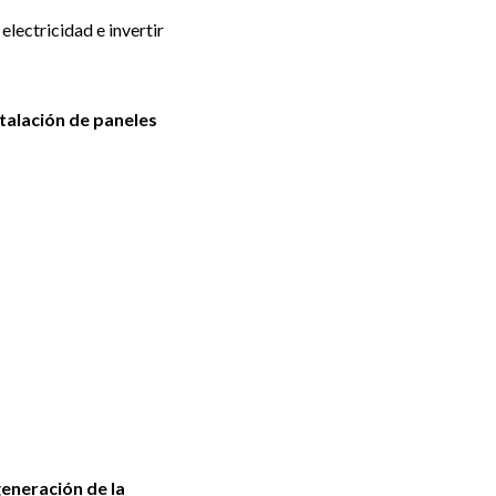
electricidad e invertir
stalación de paneles
generación de la