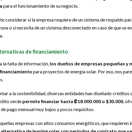
ia
para el funcionamiento de su negocio.
e considerar si la empresa requiere de un sistema de respaldo pa
 zona o si necesita de un sistema desconectado en caso de que se en
a.
alternativas de financiamiento
 la falta de información,
los dueños de empresas pequeñas y 
 financiamiento
para proyectos de energía solar. Por eso, nos pa
as.
ntar a la sostenibilidad, diversas entidades han diseñado créditos
rédito verde
permite financiar hasta ₡18.000.000 o $30.000
, of
de pago mensual muy bajos y pocos requisitos.
quellas empresas con altos consumos energéticos, que requieren i
 alternativa de leasing solar con periodos de contrato que van