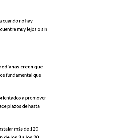
ra cuando no hay
cuentre muy lejos o sin
medianas creen que
rece fundamental que
 orientados a promover
rece plazos de hasta
nstalar más de 120
 de los 3 a los 20