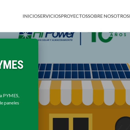
INICIO
SERVICIOS
PROYECTOS
SOBRE NOSOTROS
PYMES
ara PYMES,
de paneles