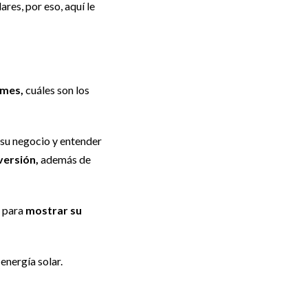
ares, por eso, aquí le
ymes,
cuáles son los
 su negocio y entender
versión,
además de
, para
mostrar su
energía solar.