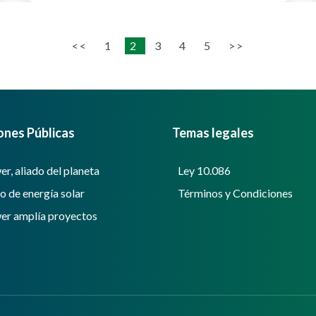
<<
1
2
3
4
5
>>
ones Públicas
Temas legales
r, aliado del planeta
Ley 10.086
 de energía solar
Términos y Condiciones
r amplía proyectos