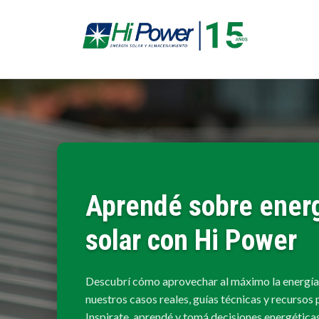
Aprendé sobre ener
solar con Hi Power
Descubrí cómo aprovechar al máximo la energía
nuestros casos reales, guías técnicas y recursos 
Inspirate, aprendé y tomá decisiones energética