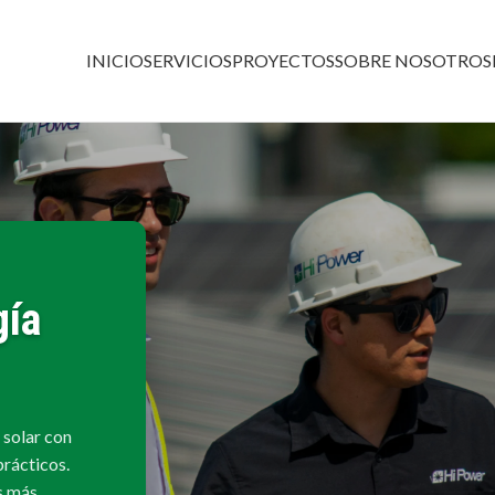
INICIO
SERVICIOS
PROYECTOS
SOBRE NOSOTROS
gía
 solar con
prácticos.
s más